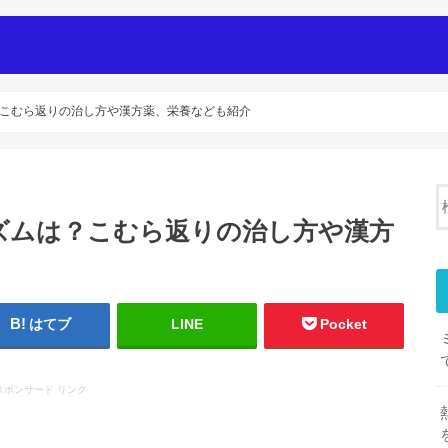
i
こむら返りの治し方や漢方薬、栄養なども紹介
ズムは？こむら返りの治し方や漢方
はてブ
LINE
Pocket
スポンサード リンク