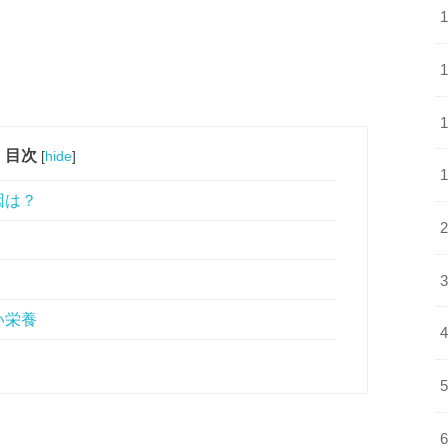
目次
[
hide
]
因は？
い栄養