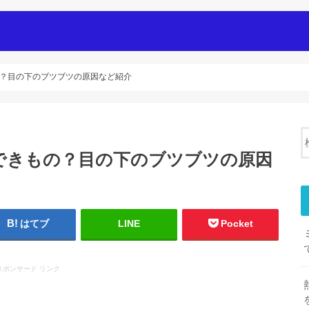
i
？目の下のブツブツの原因など紹介
できもの？目の下のブツブツの原因
はてブ
LINE
Pocket
スポンサード リンク