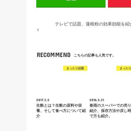
テレビで話題、蓮根粉の効果効能を紹
RECOMMEND
こちらの記事も人気です。
まったり話題
まった
2017.3.5
2016.5.31
生麩とは？生麩の原料や栄
春雨のスーパーでの売
養、そして食べ方について紹
紹介、保存方法や戻し
介
で方も紹介。