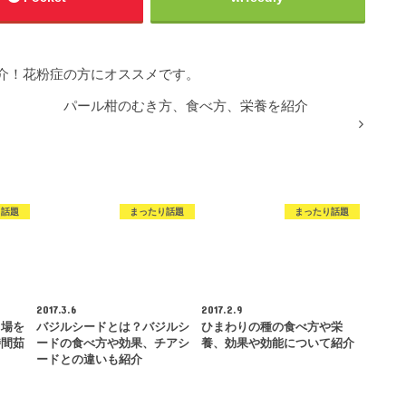
介！花粉症の方にオススメです。
パール柑のむき方、食べ方、栄養を紹介
り話題
まったり話題
まったり話題
2017.3.6
2017.2.9
り場を
バジルシードとは？バジルシ
ひまわりの種の食べ方や栄
時間茹
ードの食べ方や効果、チアシ
養、効果や効能について紹介
ードとの違いも紹介