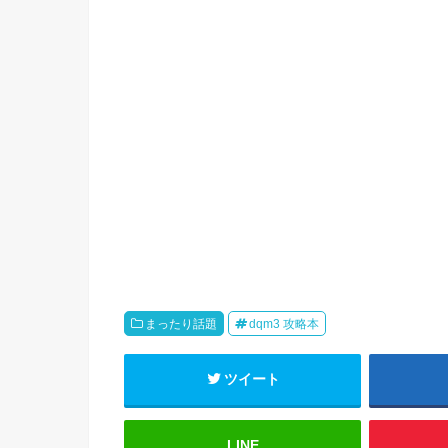
まったり話題
dqm3 攻略本
ツイート
LINE