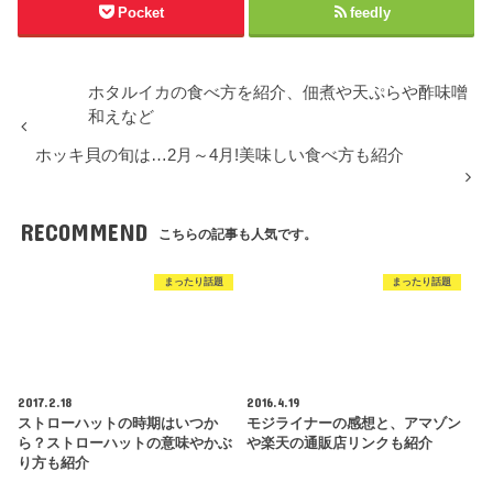
Pocket
feedly
ホタルイカの食べ方を紹介、佃煮や天ぷらや酢味噌
和えなど
ホッキ貝の旬は…2月～4月!美味しい食べ方も紹介
RECOMMEND
こちらの記事も人気です。
まったり話題
まったり話題
2017.2.18
2016.4.19
ストローハットの時期はいつか
モジライナーの感想と、アマゾン
ら？ストローハットの意味やかぶ
や楽天の通販店リンクも紹介
り方も紹介