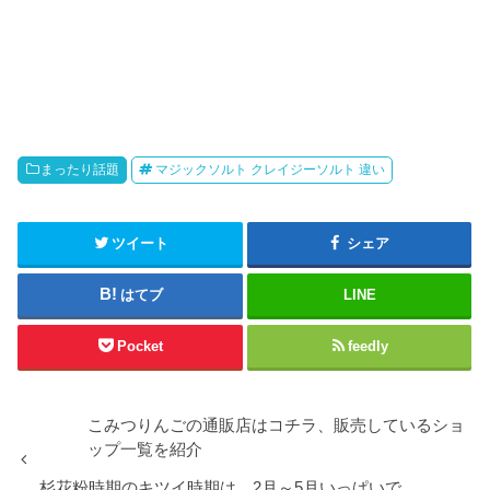
まったり話題
マジックソルト クレイジーソルト 違い
ツイート
シェア
はてブ
LINE
Pocket
feedly
こみつりんごの通販店はコチラ、販売しているショ
ップ一覧を紹介
杉花粉時期のキツイ時期は…2月～5月いっぱいで