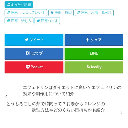
まったり話題
汗疱 つぶしていい？
汗疱 原因
汗疱 水虫 見分け
汗疱 治し方
汗疱つぶす
ツイート
シェア
はてブ
LINE
Pocket
feedly
エフェドリンはダイエットに良い？エフェドリンの
効果や副作用について紹介
とうもろこしの茹で時間って？お湯から？レンジの
調理方法やどのくらい日持ちかも紹介