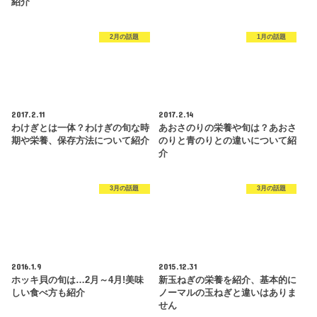
紹介
2月の話題
1月の話題
2017.2.11
2017.2.14
わけぎとは一体？わけぎの旬な時
あおさのりの栄養や旬は？あおさ
期や栄養、保存方法について紹介
のりと青のりとの違いについて紹
介
3月の話題
3月の話題
2016.1.9
2015.12.31
ホッキ貝の旬は…2月～4月!美味
新玉ねぎの栄養を紹介、基本的に
しい食べ方も紹介
ノーマルの玉ねぎと違いはありま
せん