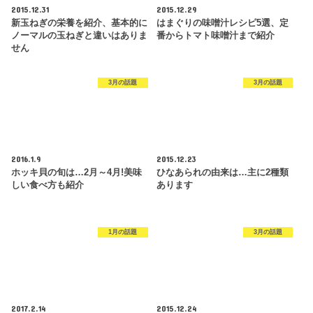
2015.12.31
2015.12.29
新玉ねぎの栄養を紹介、基本的に
はまぐりの味噌汁レシピ5選、定
ノーマルの玉ねぎと違いはありま
番からトマト味噌汁まで紹介
せん
3月の話題
3月の話題
2016.1.9
2015.12.23
ホッキ貝の旬は…2月～4月!美味
ひなあられの由来は…主に2種類
しい食べ方も紹介
あります
1月の話題
3月の話題
2017.2.14
2015.12.24