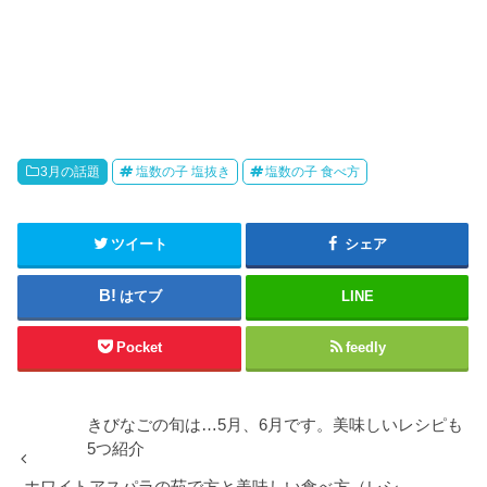
3月の話題
塩数の子 塩抜き
塩数の子 食べ方
ツイート
シェア
はてブ
LINE
Pocket
feedly
きびなごの旬は…5月、6月です。美味しいレシピも
5つ紹介