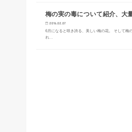
6月の話題
梅の実の毒について紹介、大
2016.02.07
6月になると咲き誇る、美しい梅の花。 そして梅
れ…