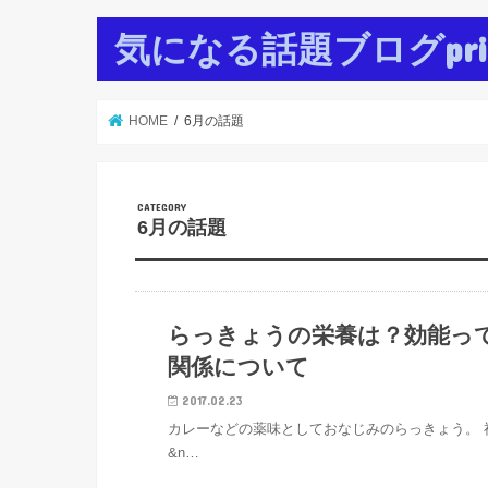
気になる話題ブログpr
HOME
6月の話題
6月の話題
5月の話題
らっきょうの栄養は？効能っ
関係について
2017.02.23
カレーなどの薬味としておなじみのらっきょう。
&n…