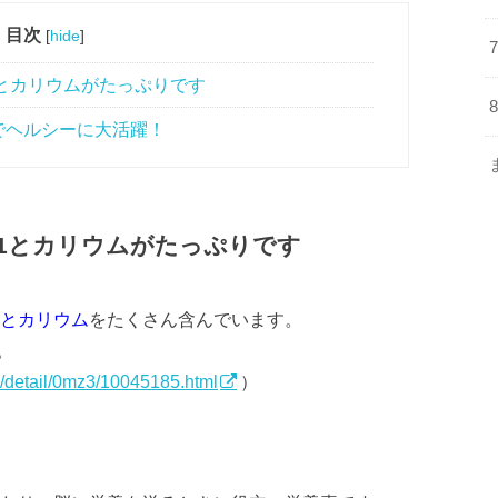
目次
[
hide
]
とカリウムがたっぷりです
でヘルシーに大活躍！
1とカリウムがたっぷりです
1とカリウム
をたくさん含んでいます。
。
/detail/0mz3/10045185.html
）